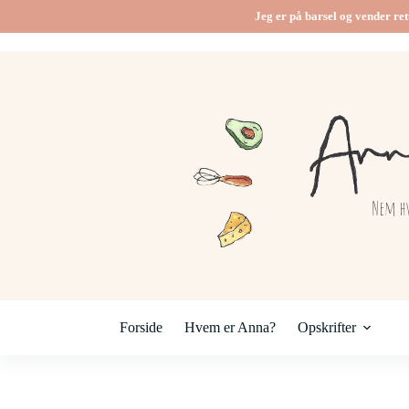
Fortsæt
Jeg er på barsel og vender ret
til
indhold
Forside
Hvem er Anna?
Opskrifter