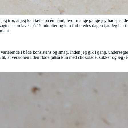
 tror, at jeg kan tælle på én hånd, hvor mange gange jeg har spist det i
r, sagtens kan laves på 15 minutter og kan forberedes dagen før. Jeg har t
riant.
 varierende i både konsistens og smag. Inden jeg gik i gang, undersøgt
til, at versionen uden fløde (altså kun med chokolade, sukker og æg) er