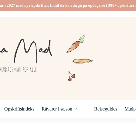
ur i 2027 med nye opskrifter. Indtil da kan du gå på opdagelse i 300+ opskrifter h
Opskriftsindeks
Råvarer i sæson
Rejseguides
Madpl