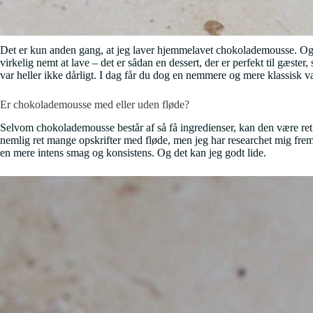
Det er kun anden gang, at jeg laver hjemmelavet chokolademousse. Og jeg
virkelig nemt at lave – det er sådan en dessert, der er perfekt til gæste
var heller ikke dårligt. I dag får du dog en nemmere og mere klassisk va
Er chokolademousse med eller uden fløde?
Selvom chokolademousse består af så få ingredienser, kan den være ret
nemlig ret mange opskrifter med fløde, men jeg har researchet mig frem 
en mere intens smag og konsistens. Og det kan jeg godt lide.