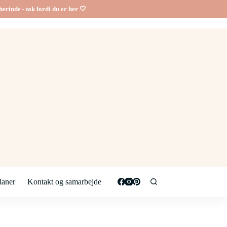
erinde - tak fordi du er her 🤍
aner
Kontakt og samarbejde